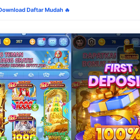
 Download Daftar Mudah 🔥