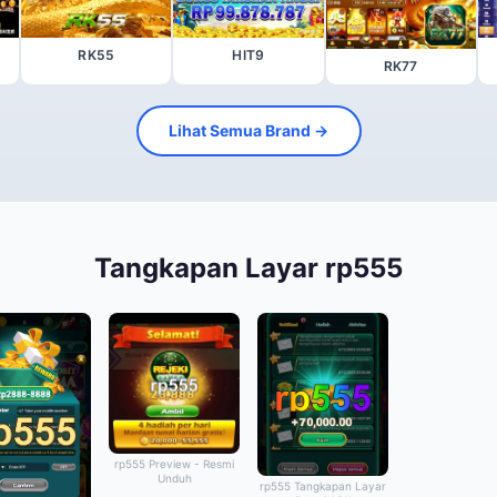
RK55
HIT9
RK77
Lihat Semua Brand →
Tangkapan Layar rp555
rp555 Preview - Resmi
Unduh
rp555 Tangkapan Layar