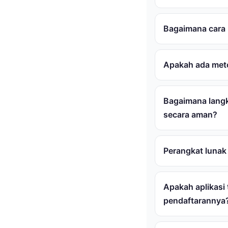
Bagaimana cara 
Apakah ada meto
Bagaimana langk
secara aman?
Perangkat lunak 
Apakah aplikasi
pendaftarannya