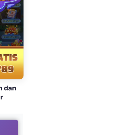
n dan
r