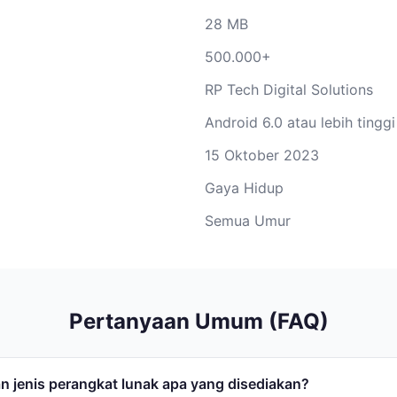
28 MB
500.000+
RP Tech Digital Solutions
Android 6.0 atau lebih tinggi
15 Oktober 2023
Gaya Hidup
Semua Umur
Pertanyaan Umum (FAQ)
n jenis perangkat lunak apa yang disediakan?