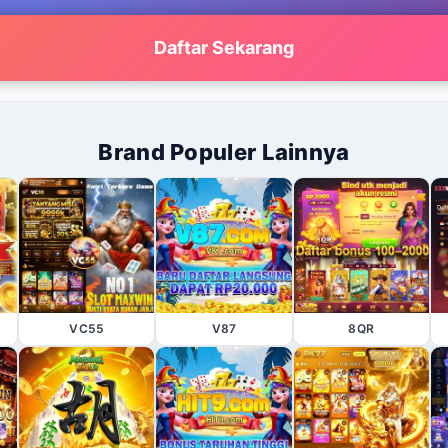
Daftar Sekarang
Brand Populer Lainnya
VC55
V87
8QR