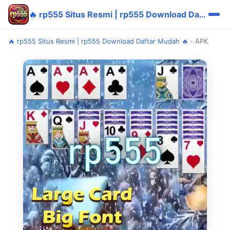
🔥 rp555 Situs Resmi | rp555 Download Daftar Mudah 🔥
🔥 rp555 Situs Resmi | rp555 Download Daftar Mudah 🔥
›
APK